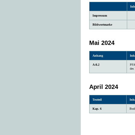
Inh
Impressum
Bildwortmarke
Mai 2024
Anhang
Inh
A-8.2
PFAS
des
April 2024
Textteil
Inha
Kap. 6
Bod