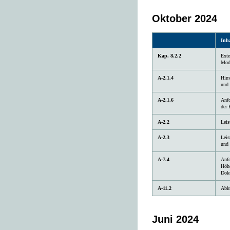
Oktober 2024
Inha
Kap. 8.2.2
Exte
Mod
A-2.1.4
Hinw
und 
A-2.1.6
Anfo
der 
A-2.2
Leis
A-2.3
Leis
und 
A-7.4
Anfo
Höhe
Dok
A-11.2
Abkü
Juni 2024