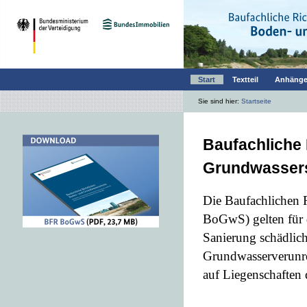
Start
Textteil
Anhäng
Sie sind hier:
Startseite
Baufachliche 
Grundwasser
Die Baufachlichen 
BoGwS) gelten für
Sanierung schädlic
Grundwasserverunr
auf Liegenschaften