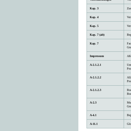
Kap. 3
Zus
Kap. 4
Ver
Kap. 5
Ver
Kap. 7 (alt)
Bep
Kap. 7
Fac
Gru
Impressum
AK
A-2.1.2.1
Unt
Pr
A-2.1.2.2
All
Pr
A-2.1.2.3
Bo
Bod
A-2.3
Mus
Gru
A-4.1
Bep
A-11.1
Glo