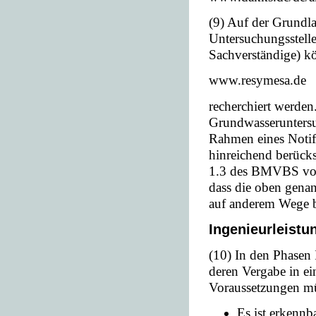
(9) Auf der Grundl
Untersuchungsstelle
Sachverständige) kö
www.resymesa.de
recherchiert werden
Grundwasseruntersu
Rahmen eines Notif
hinreichend berücks
1.3 des BMVBS vo
dass die oben gena
auf anderem Wege be
Ingenieurleistu
(10) In den Phasen I
deren Vergabe in e
Voraussetzungen mü
Es ist erkennb