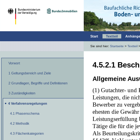
Start
Textteil
Anhäng
Sie sind hier:
Startseite
>
Textteil
4.5.2.1 Besc
Vorwort
1 Geltungsbereich und Ziele
Allgemeine Aus
2 Grundlagen, Begriffe und Definitionen
(1) Gutachter- und 
3 Zuständigkeiten
Leistungen, die nic
Bewerber zu vergebe
4 Verfahrensregelungen
ehesten die Gewähr 
4.1 Phasenschema
Leistungserfüllung b
4.2 Methodik
Tätige die für die j
Als Beurteilungskri
4.3 Flächenkategorien