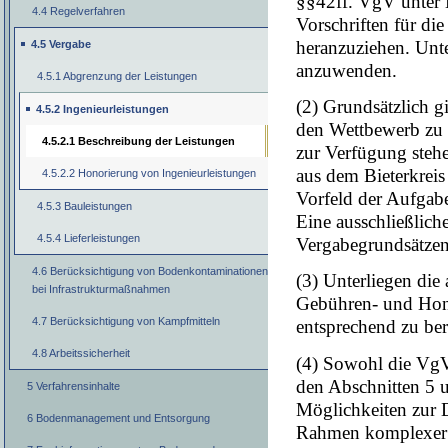
§§42ff. VgV unter 
4.4 Regelverfahren
Vorschriften für di
heranzuziehen. Unt
4.5 Vergabe
anzuwenden.
4.5.1 Abgrenzung der Leistungen
(2) Grundsätzlich gi
4.5.2 Ingenieurleistungen
den Wettbewerb zu s
4.5.2.1 Beschreibung der Leistungen
zur Verfügung steh
aus dem Bieterkreis
4.5.2.2 Honorierung von Ingenieurleistungen
Vorfeld der Aufgab
4.5.3 Bauleistungen
Eine ausschließlich
4.5.4 Lieferleistungen
Vergabegrundsätzen
4.6 Berücksichtigung von Bodenkontaminationen
(3) Unterliegen die
bei Infrastrukturmaßnahmen
Gebühren- und Hono
4.7 Berücksichtigung von Kampfmitteln
entsprechend zu ber
4.8 Arbeitssicherheit
(4) Sowohl die VgV
den Abschnitten 5 
5 Verfahrensinhalte
Möglichkeiten zur 
6 Bodenmanagement und Entsorgung
Rahmen komplexer U